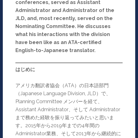
conferences, served as Assistant
Administrator and Administrator of the
JLD, and, most recently, served on the
Nominating Committee. He discusses
what his interactions with the division
have been like as an ATA-certified
English-to-Japanese translator.
はじめに
アメリカ翻訳者協会（ATA）の日本語部門
（Japanese Language Division, JLD）で、
Planning Committee メンバーを経て、
Assistant Administrator、そして Administrator
まで務めた経験を振り返ってみたいと思いま
す。2015年から2019年までの4年間の
Administrator業務、そして2013年から継続的に