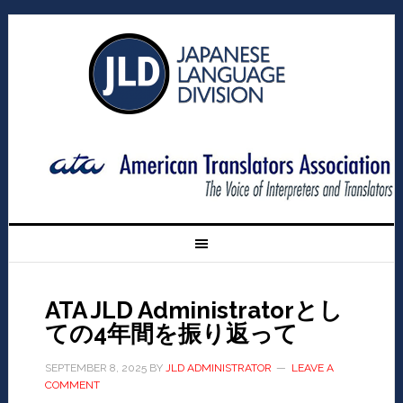
ATA JLD Administratorとし
ての4年間を振り返って
SEPTEMBER 8, 2025
BY
JLD ADMINISTRATOR
LEAVE A
COMMENT