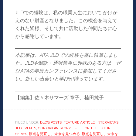
JLDでの経験は、私の職業人生において かけが
えのない財産となりました。この機会を与えて
くれた皆様、そして共に活動した仲間たちに心
から感謝しています。
本記事は、
ATA JLD
での経験を基に執筆しまし
た。
JLD
や翻訳・通訳業界に興味のある方は、ぜ
ひ
ATA
の年次カンファレンスに参加してくださ
い。新しい出会いと学びが待っています。
【編集】佐々木サマーズ 章子、楠田純子
FILED UNDER:
BLOG POSTS
,
FEATURE ARTICLE
,
INTERVIEWS
,
JLD EVENTS
,
OUR ORIGIN STORY: FUEL FOR THE FUTURE
,
SERIES
,
原点を見直し、未来を見つめる
,
原点を見直し、未来を