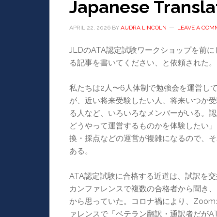
Japanese Transla
APRIL 22, 2026
BY
AUDRA LINCOLN
LEAVE A COM
JLDのATA認定試験ワークショップを前
る記事を書いてください、と依頼された。
私たちは2人〜6人体制で勉強会を運営し
が、近い将来受験したい人、将来いつか受
る人など、いろいろなメンバーがいる。認
どうやって運営するものかを体験したい」
換・採点などの運営が複雑になるので、そ
ある。
ATA認定試験に合格する近道は、試訳を交
カンファレンスで複数の合格者から聞き、
から思っていた。コロナ禍により、Zoom
ァレンスで「ベテラン翻訳・通訳者だがA