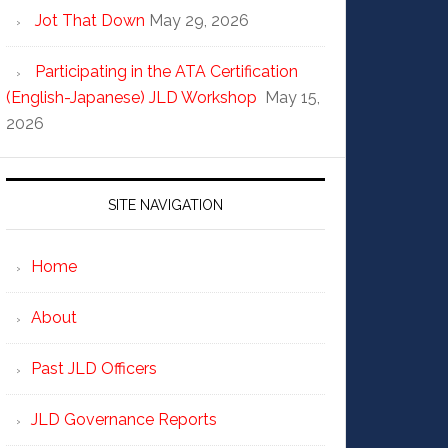
Jot That Down
May 29, 2026
Participating in the ATA Certification
(English-Japanese) JLD Workshop
May 15,
2026
SITE NAVIGATION
Home
About
Past JLD Officers
JLD Governance Reports