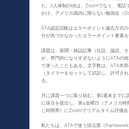
た。2人体制の頃は、Zoomでなく、電話
かけ、アメリカ国内に限らない勉強会（Z
ATA認定試験はエラーポイント減点方式
分が気づかなかったエラーポイント要素を
課題は、新聞・雑誌記事（社説、論説、オ
が、専門的になりすぎないようにATAの
て使ったこともある。文字数は、ATA本部
（タイマーをセットして試訳し、許可され
る。
月に課題一つに取り組む。第1週末までに
に採点を提出し、第4金曜日（アメリカ時
じ時間帯）にZoomでリアルタイム評価
私たちは、ATAで使う採点票（framew