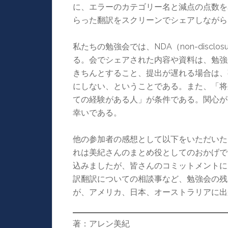
に、エラーのカテゴリー名と減点の点数を
らった翻訳をスクリーンでシェアしながら
私たちの勉強会では、NDA（non-disclo
る。会でシェアされた内容や資料は、勉強
きちんとすること、提出が遅れる場合は、
にしない、ということである。また、「将
ての経験がある人」が条件である。関心が
幸いである。
他の参加者の感想として以下をいただいた
れは美紀さんのまとめ役としてのおかげで
込みましたが、皆さんのコミットメントに
訳翻訳についての相談事など、勉強会の残
が、アメリカ、日本、オーストラリアに出
著：アレン美紀