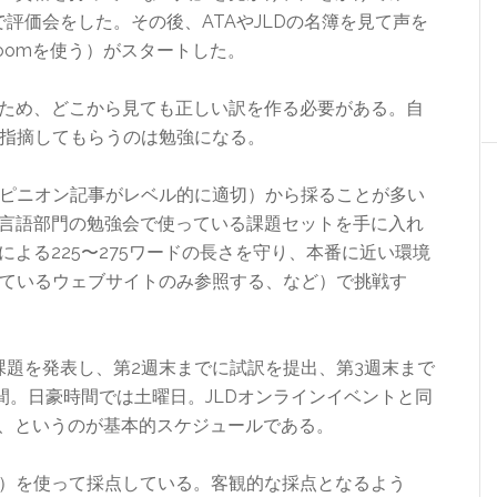
で評価会をした。その後、ATAやJLDの名簿を見て声を
oomを使う）がスタートした。
のため、どこから見ても正しい訳を作る必要がある。自
指摘してもらうのは勉強になる。
ピニオン記事がレベル的に適切）から採ることが多い
他言語部門の勉強会で使っている課題セットを手に入れ
による225〜275ワードの長さを守り、本番に近い環境
ているウェブサイトのみ参照する、など）で挑戦す
課題を発表し、第2週末までに試訳を提出、第3週末まで
間。日豪時間では土曜日。JLDオンラインイベントと同
会、というのが基本的スケジュールである。
ork）を使って採点している。客観的な採点となるよう