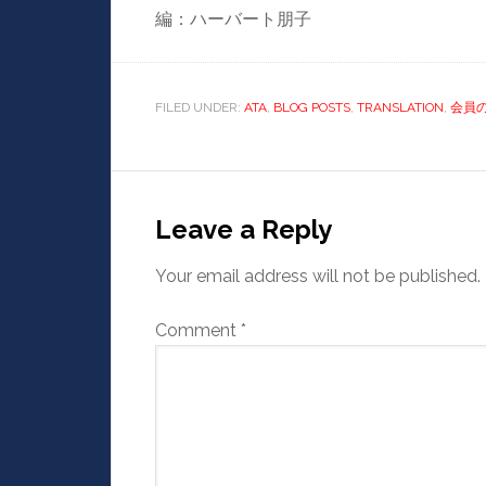
編：ハーバート朋子
FILED UNDER:
ATA
,
BLOG POSTS
,
TRANSLATION
,
会員
Leave a Reply
Your email address will not be published.
Comment
*