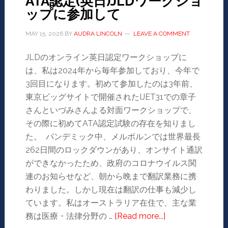
ATA認定(英日)JLDワークショ
ップに参加して
MAY 15, 2026
BY
AUDRA LINCOLN
LEAVE A COMMENT
JLDのオンライン英日認定ワークショップに
は、私は2024年から毎年参加しており、今年で
3回目になります。初めて参加したのは3年前、
東京ビッグサイトで開催されたIJET31での章子
さんといづみさんよる対面ワークショップで、
その際に初めてATA認定試験の存在を知りまし
た。 パンデミック中、メルボルンでは世界最長
262日間のロックダウンがあり、オンサイト通訳
ができなかったため、政府のコロナウイルス関
連のお知らせなど、朝から晩まで翻訳業務に携
わりました。しかし現在は翻訳の仕事も減少し
ています。私はオーストラリア在住で、主な業
務は医療・法律分野の …
[Read more...]