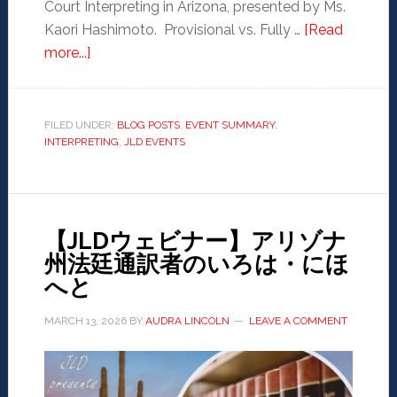
Court Interpreting in Arizona, presented by Ms.
Kaori Hashimoto. Provisional vs. Fully …
[Read
more...]
FILED UNDER:
BLOG POSTS
,
EVENT SUMMARY
,
INTERPRETING
,
JLD EVENTS
【JLDウェビナー】アリゾナ
州法廷通訳者のいろは・にほ
へと
MARCH 13, 2026
BY
AUDRA LINCOLN
LEAVE A COMMENT