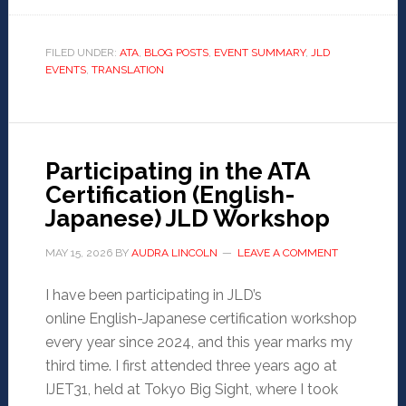
FILED UNDER:
ATA
,
BLOG POSTS
,
EVENT SUMMARY
,
JLD
EVENTS
,
TRANSLATION
Participating in the ATA
Certification (English-
Japanese) JLD Workshop
MAY 15, 2026
BY
AUDRA LINCOLN
LEAVE A COMMENT
I have been participating in JLD’s
online English-Japanese certification workshop
every year since 2024, and this year marks my
third time. I first attended three years ago at
IJET31, held at Tokyo Big Sight, where I took