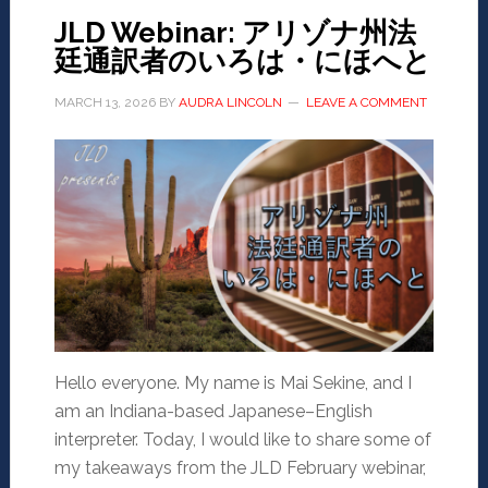
JLD Webinar: アリゾナ州法
廷通訳者のいろは・にほへと
MARCH 13, 2026
BY
AUDRA LINCOLN
LEAVE A COMMENT
Hello everyone. My name is Mai Sekine, and I
am an Indiana-based Japanese–English
interpreter. Today, I would like to share some of
my takeaways from the JLD February webinar,