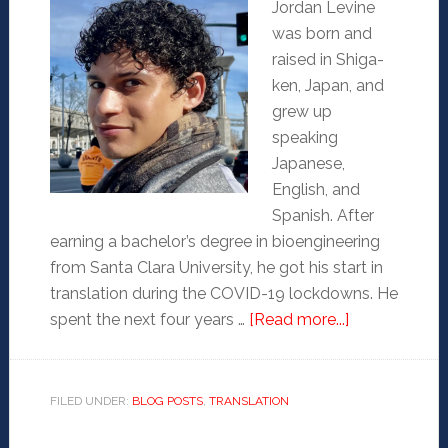
Jordan Levine
was born and
raised in Shiga-
ken, Japan, and
grew up
speaking
Japanese,
English, and
Spanish. After
earning a bachelor’s degree in bioengineering
from Santa Clara University, he got his start in
translation during the COVID-19 lockdowns. He
spent the next four years …
[Read more...]
FILED UNDER:
BLOG POSTS
,
TRANSLATION