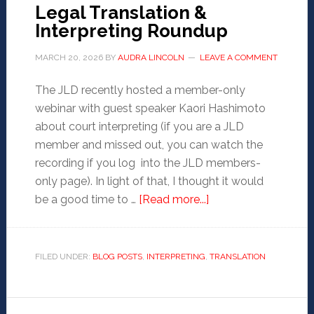
Legal Translation &
Interpreting Roundup
MARCH 20, 2026
BY
AUDRA LINCOLN
LEAVE A COMMENT
The JLD recently hosted a member-only
webinar with guest speaker Kaori Hashimoto
about court interpreting (if you are a JLD
member and missed out, you can watch the
recording if you log into the JLD members-
only page). In light of that, I thought it would
be a good time to …
[Read more...]
FILED UNDER:
BLOG POSTS
,
INTERPRETING
,
TRANSLATION