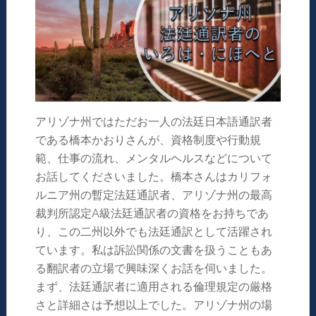
アリゾナ州ではただお一人の法廷日本語通訳者
である橋本かおりさんが、資格制度や行動規
範、仕事の流れ、メンタルヘルスなどについて
お話してくださいました。橋本さんはカリフォ
ルニア州の暫定法廷通訳者、アリゾナ州の最高
裁判所認定A級法廷通訳者の資格をお持ちであ
り、この二州以外でも法廷通訳として活躍され
ています。私は訴訟関係の文書を扱うこともあ
る翻訳者の立場で興味深くお話を伺いました。
まず、法廷通訳者に適用される倫理規定の厳格
さと詳細さは予想以上でした。アリゾナ州の場