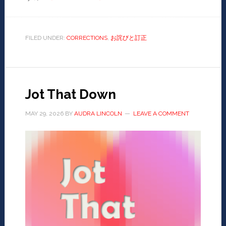
FILED UNDER:
CORRECTIONS
,
お詫びと訂正
Jot That Down
MAY 29, 2026
BY
AUDRA LINCOLN
LEAVE A COMMENT