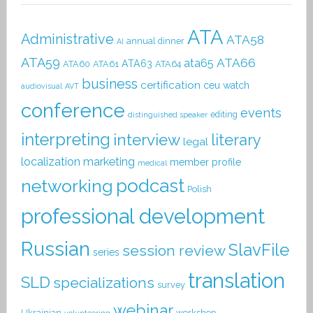
ATA
Administrative
ATA58
annual dinner
AI
ATA59
ATA66
ata65
ATA63
ATA60
ATA61
ATA64
business
certification
ceu watch
audiovisual
AVT
conference
events
editing
distinguished speaker
interpreting
interview
literary
legal
localization
marketing
member profile
medical
podcast
networking
Polish
professional development
Russian
SlavFile
session review
series
translation
SLD
specializations
survey
webinar
Ukrainian
workshop
volunteering