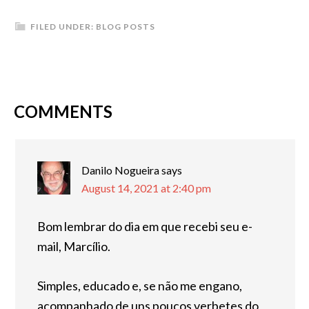
FILED UNDER:
BLOG POSTS
READER
COMMENTS
INTERACTIONS
Danilo Nogueira
says
August 14, 2021 at 2:40 pm
Bom lembrar do dia em que recebi seu e-
mail, Marcílio.
Simples, educado e, se não me engano,
acompanhado de uns poucos verbetes do