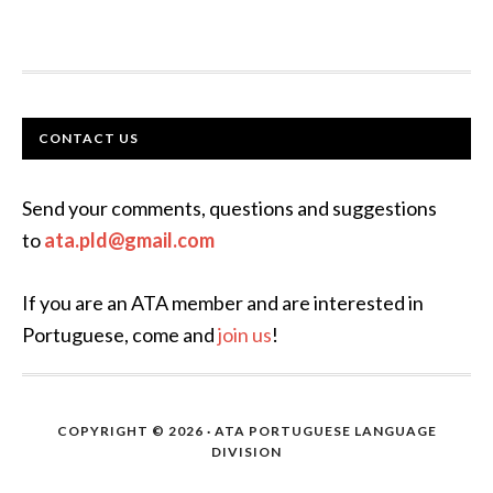
FOOTER
CONTACT US
Send your comments, questions and suggestions
to
ata.pld@gmail.com
If you are an ATA member and are interested in
Portuguese, come and
join us
!
COPYRIGHT © 2026 · ATA PORTUGUESE LANGUAGE
DIVISION