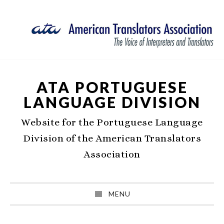
Skip
Skip
Skip
Skip
to
to
to
to
primary
main
primary
footer
navigation
content
sidebar
ATA PORTUGUESE
LANGUAGE DIVISION
Website for the Portuguese Language
Division of the American Translators
Association
MENU