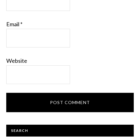
Email
*
Website
PRIMARY
SEARCH