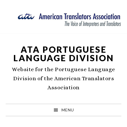
Skip
Skip
Skip
Skip
to
to
to
to
primary
main
primary
footer
navigation
content
sidebar
ATA PORTUGUESE
LANGUAGE DIVISION
Website for the Portuguese Language
Division of the American Translators
Association
MENU