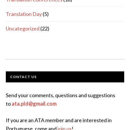
Translation Day
(5)
Uncategorized
(22)
FOOTER
CONTACT US
Send your comments, questions and suggestions
to
ata.pld@gmail.com
If you are an ATA member and are interested in
Portuguese, come and
join us
!