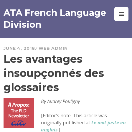
Skip
to
ATA French Language
M
content
Division
JUNE 4, 2018
WEB ADMIN
Les avantages
insoupçonnés des
glossaires
By Audrey Pouligny
[Editor’s note: This article was
originally published at
Le mot juste en
anglais
.]