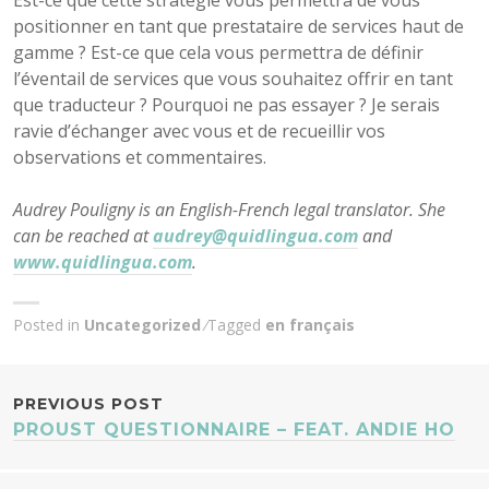
Est-ce que cette stratégie vous permettra de vous
positionner en tant que prestataire de services haut de
gamme ? Est-ce que cela vous permettra de définir
l’éventail de services que vous souhaitez offrir en tant
que traducteur ? Pourquoi ne pas essayer ? Je serais
ravie d’échanger avec vous et de recueillir vos
observations et commentaires.
Audrey Pouligny is an English-French legal translator. She
can be reached at
audrey@quidlingua.com
and
www.quidlingua.com
.
Posted in
Uncategorized
Tagged
en français
POST
PREVIOUS POST
PROUST QUESTIONNAIRE – FEAT. ANDIE HO
NAVIGATION