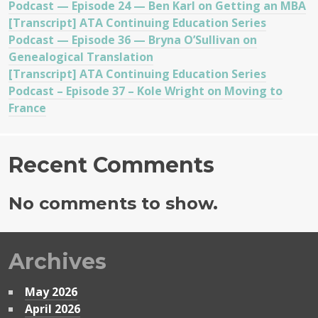
Podcast — Episode 24 — Ben Karl on Getting an MBA
[Transcript] ATA Continuing Education Series
Podcast — Episode 36 — Bryna O’Sullivan on
Genealogical Translation
[Transcript] ATA Continuing Education Series
Podcast – Episode 37 – Kole Wright on Moving to
France
Recent Comments
No comments to show.
Archives
May 2026
April 2026